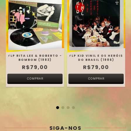
-
⚡️LP RITA LEE & ROBERTO -
⚡️LP KID VINIL E OS HERÓIS
BOMBOM (1983)
DO BRASIL (1986)
R$79,00
R$79,00
SIGA-NOS