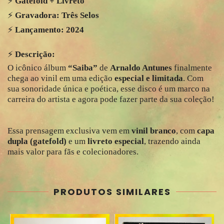
⚡️
Gatefold + Livreto
⚡️
Gravadora: Três Selos
⚡️
Lançamento: 2024
⚡️
Descrição:
O icônico álbum
“Saiba”
de
Arnaldo Antunes
finalmente
chega ao vinil em uma edição
especial e limitada
. Com
sua sonoridade única e poética, esse disco é um marco na
carreira do artista e agora pode fazer parte da sua coleção!
Essa prensagem exclusiva vem em
vinil branco
, com
capa
dupla (gatefold)
e um
livreto especial
, trazendo ainda
mais valor para fãs e colecionadores.
PRODUTOS SIMILARES