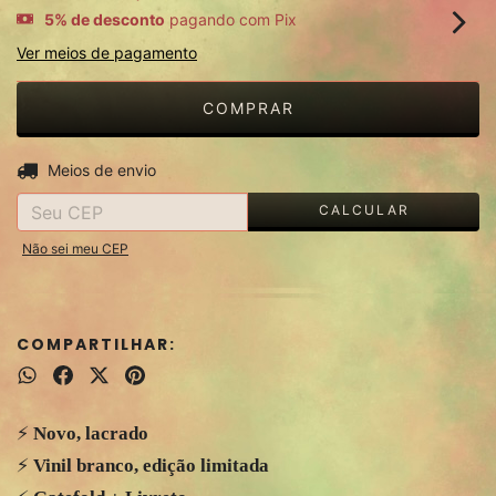
5% de desconto
pagando com Pix
Ver meios de pagamento
ALTERAR CEP
Entregas para o CEP:
Meios de envio
CALCULAR
Não sei meu CEP
COMPARTILHAR:
⚡️
Novo, lacrado
⚡️
Vinil branco, edição limitada