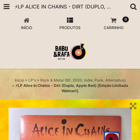
⚡️LP ALICE IN CHAINS - DIRT (DUPLO, APPLE RED) [EDIÇÃO LIMITADA WALMART]
0
INÍCIO
PRODUTOS
CARRINHO
Início
>
LP's
>
Rock & Metal (90, 2000, Indie, Punk, Alternativo)
>
⚡️LP Alice In Chains - Dirt (Duplo, Apple Red) [Edição Limitada
Walmart]