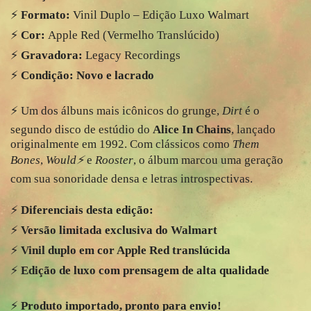
⚡️
Formato:
Vinil Duplo – Edição Luxo Walmart
⚡️
Cor:
Apple Red (Vermelho Translúcido)
⚡️
Gravadora:
Legacy Recordings
⚡️
Condição:
Novo e lacrado
⚡️ Um dos álbuns mais icônicos do grunge,
Dirt
é o
segundo disco de estúdio do
Alice In Chains
, lançado
originalmente em 1992. Com clássicos como
Them
Bones
,
Would⚡️
e
Rooster
, o álbum marcou uma geração
com sua sonoridade densa e letras introspectivas.
⚡️
Diferenciais desta edição:
⚡️
Versão limitada exclusiva do Walmart
⚡️
Vinil duplo em cor Apple Red translúcida
⚡️
Edição de luxo com prensagem de alta qualidade
⚡️
Produto importado, pronto para envio!