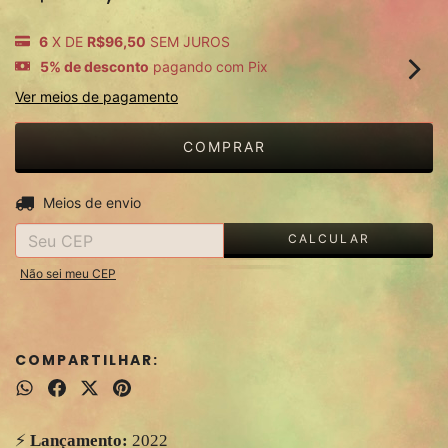
6
X DE
R$96,50
SEM JUROS
5% de desconto
pagando com Pix
Ver meios de pagamento
ALTERAR CEP
Entregas para o CEP:
Meios de envio
CALCULAR
Não sei meu CEP
COMPARTILHAR:
⚡️
Lançamento:
2022