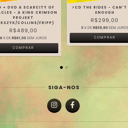
D + DVD A SCARCITY OF
⚡️CD THE RIDES - CAN'T
ACLES - A KING CRIMSON
ENOUGH
PROJEKT
R$299,00
AKSZYK/COLLINS/FRIPP)
5
X DE
R$59,80
SEM JURO
R$489,00
6
X DE
R$81,50
SEM JUROS
SIGA-NOS