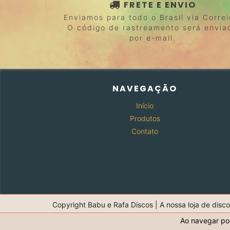
FRETE E ENVIO
Enviamos para todo o Brasil via Correi
O código de rastreamento será envia
por e-mail.
NAVEGAÇÃO
Início
Produtos
Contato
Copyright Babu e Rafa Discos | A nossa loja de disco
Ao navegar por