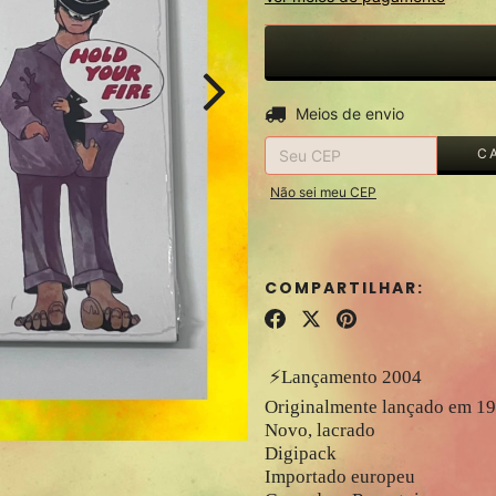
Entregas para o CEP:
Meios de envio
C
Não sei meu CEP
COMPARTILHAR:
⚡️Lançamento 2004
Originalmente lançado em 1
Novo, lacrado
Digipack
Importado europeu