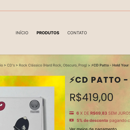
INÍCIO
PRODUTOS
CONTATO
io
>
CD's
>
Rock Clássico (Hard Rock, Obscuro, Prog)
>
⚡️CD Patto - Hold Your 
⚡️CD PATTO -
R$419,00
6
X DE
R$69,83
SEM JURO
5% de desconto
pagando c
Ver meios de pagamento