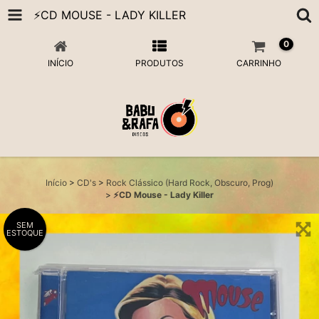
⚡️CD MOUSE - LADY KILLER
0
INÍCIO
PRODUTOS
CARRINHO
Início
>
CD's
>
Rock Clássico (Hard Rock, Obscuro, Prog)
>
⚡️CD Mouse - Lady Killer
SEM
ESTOQUE