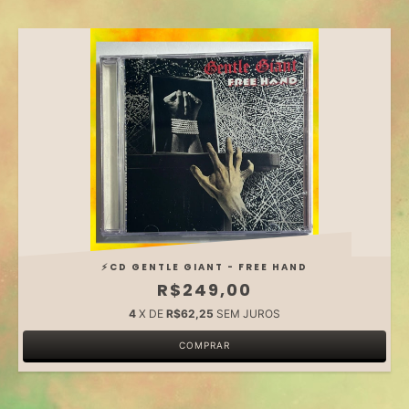
⚡️CD GENTLE GIANT - FREE HAND
R$249,00
4
X DE
R$62,25
SEM JUROS